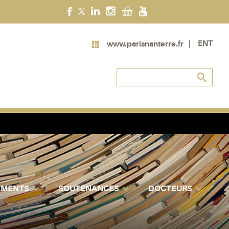
Doctorants étrangers
ENT
www.parisnanterre.fr
EMENTS
SOUTENANCES
DOCTEURS